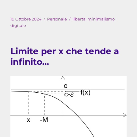
Pubblicato
Categorie
Tag
19 Ottobre 2024
Personale
libertà
,
minimalismo
il
digitale
Limite per x che tende a
infinito…