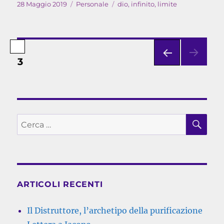
Pubblicato
Categorie
Tag
28 Maggio 2019
Personale
dio
,
infinito
,
limite
il
Paginazione
PAGINA
3
PAGI
degli
NA
PRE
articoli
CED
ENT
CE
E
Cerca:
ARTICOLI RECENTI
Il Distruttore, l’archetipo della purificazione